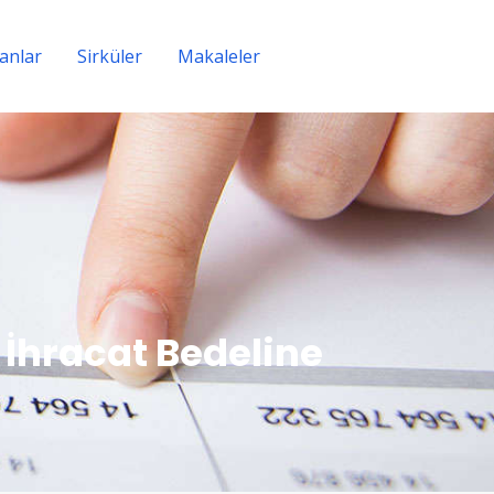
lanlar
Sirküler
Makaleler
İletişim
 İhracat Bedeline