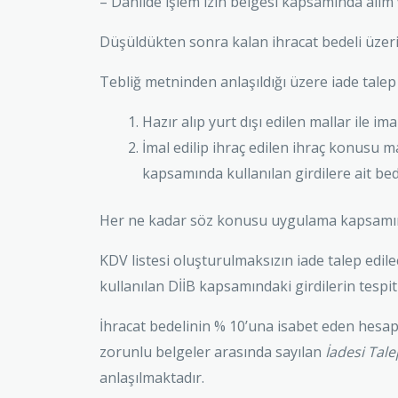
– Dahilde işlem izin belgesi kapsamında alım 
Düşüldükten sonra kalan ihracat bedeli üzeri
Tebliğ metninden anlaşıldığı üzere iade tale
Hazır alıp yurt dışı edilen mallar ile ima
İmal edilip ihraç edilen ihraç konusu m
kapsamında kullanılan girdilere ait b
Her ne kadar söz konusu uygulama kapsamınd
KDV listesi oluşturulmaksızın iade talep edil
kullanılan DİİB kapsamındaki girdilerin tespit
İhracat bedelinin % 10’una isabet eden hesap
zorunlu belgeler arasında sayılan
İadesi Tal
anlaşılmaktadır.