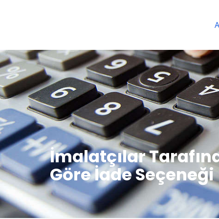
A
İmalatçılar Tarafın
Göre İade Seçeneği