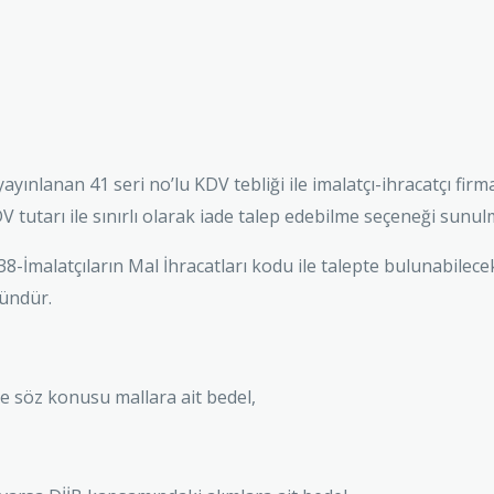
ayınlanan 41 seri no’lu KDV tebliği ile imalatçı-ihracatçı fir
tutarı ile sınırlı olarak iade talep edebilme seçeneği sunul
338-İmalatçıların Mal İhracatları kodu ile talepte bulunabile
kündür.
de söz konusu mallara ait bedel,