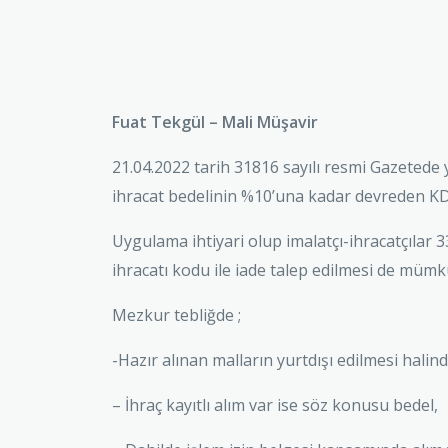
Fuat Tekgül – Mali Müşavir
21.04.2022 tarih 31816 sayılı resmi Gazetede y
ihracat bedelinin %10’una kadar devreden KDV 
Uygulama ihtiyari olup imalatçı-ihracatçılar 
ihracatı kodu ile iade talep edilmesi de müm
Mezkur tebliğde ;
-Hazır alınan malların yurtdışı edilmesi halin
– İhraç kayıtlı alım var ise söz konusu bedel,