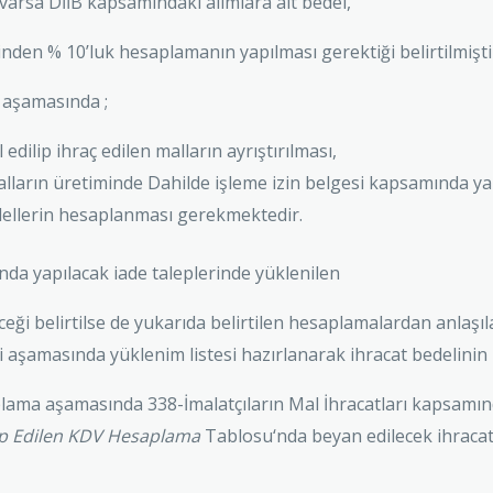
varsa DİİB kapsamındaki alımlara ait bedel,
nden % 10’luk hesaplamanın yapılması gerektiği belirtilmişti
p aşamasında ;
l edilip ihraç edilen malların ayrıştırılması,
alların üretiminde Dahilde işleme izin belgesi kapsamında yap
edellerin hesaplanması gerekmektedir.
a yapılacak iade taleplerinde yüklenilen
eceği belirtilse de yukarıda belirtilen hesaplamalardan anla
i aşamasında yüklenim listesi hazırlanarak ihracat bedelinin 
lama aşamasında 338-İmalatçıların Mal İhracatları kapsamınd
ep Edilen KDV Hesaplama
Tablosu‘nda beyan edilecek ihraca